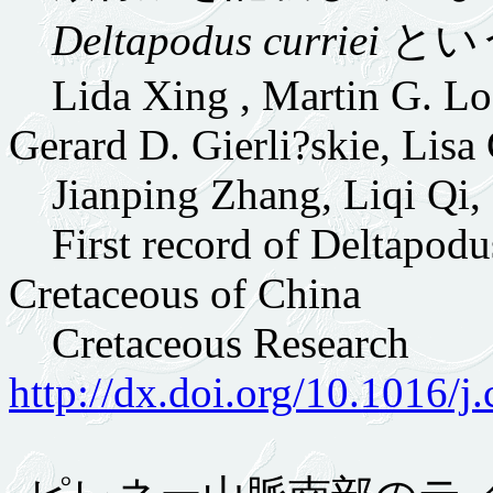
Deltapodus curriei
とい
Lida Xing , Martin G. Loc
Gerard D. Gierli?skie, Lisa
Jianping Zhang, Liqi Qi, 
First record of Deltapodus
Cretaceous of China
Cretaceous Research
http://dx.doi.org/10.1016/j