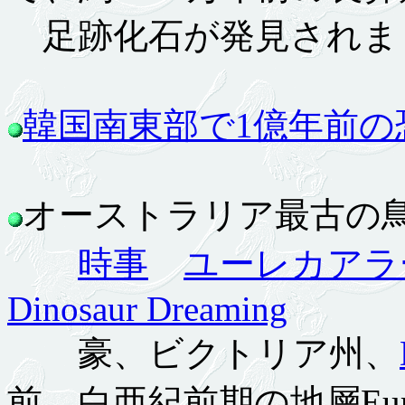
足跡化石が発見されま
韓国南東部で1億年前の
オーストラリア最古の鳥の足
時事
ユーレカアラ
Dinosaur Dreaming
豪、ビクトリア州、
前、白亜紀前期の地層Eumer