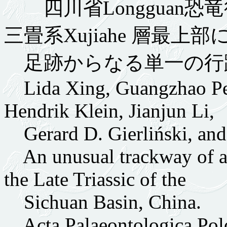
四川省Longguan恐
三畳系Xujiahe 層最上
足跡からなる単一の行
Lida Xing, Guangzhao Pen
Hendrik Klein, Jianjun Li,
Gerard D. Gierliński, an
An unusual trackway of a 
the Late Triassic of the
Sichuan Basin, China.
Acta Palaeontologica Polon