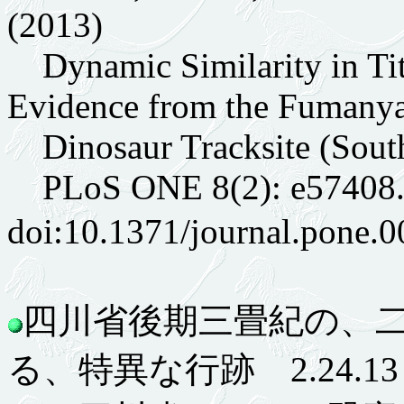
(2013)
Dynamic Similarity in Tit
Evidence from the Fumany
Dinosaur Tracksite (South
PLoS ONE 8(2): e57408
doi:10.1371/journal.pon
四川省後期三畳紀の、
る、特異な行跡 2.24.13