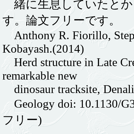
緒に生息していたとか
す。論文フリーです。
Anthony R. Fiorillo, Steph
Kobayash.(2014)
Herd structure in Late Cre
remarkable new
dinosaur tracksite, Denali
Geology doi:
10.1130/G
フリー)