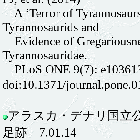
A ‘Terror of Tyrannosaurs’
Tyrannosaurids and
Evidence of Gregariousne
Tyrannosauridae.
PLoS ONE 9(7): e10361
doi:10.1371/journal.pon
アラスカ・デナリ国立
足跡 7.01.14