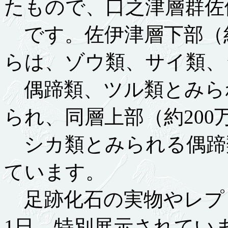
たもので、口之津層群佐
です。佐伊津層下部（約3
らは、ゾウ類、サイ類、
偶蹄類、ツル類とみら
られ、同層上部（約200
シカ類とみられる偶蹄
ています。
足跡化石の実物やレプリ
1日、特別展示されてい