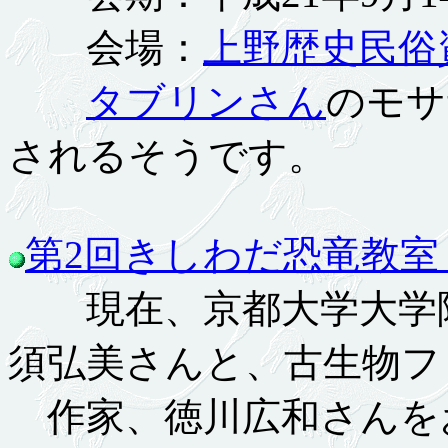
会場：
上野歴史民俗
タブリンさん
のモサ
されるそうです。
第2回きしわだ恐竜教室
現在、京都大学大学院
須弘美さんと、古生物フ
作家、徳川広和さんを