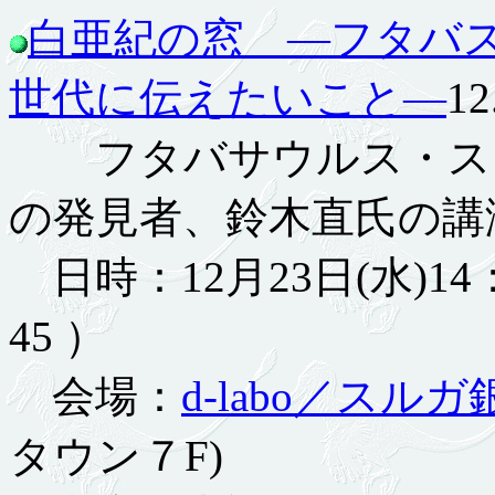
白亜紀の窓 ―フタバ
世代に伝えたいこと―
12
フタバサウルス・スズ
の発見者、鈴木直氏の講
日時：12月23日(水)14：
45 ）
会場：
d-labo
／スルガ
タウン７F)