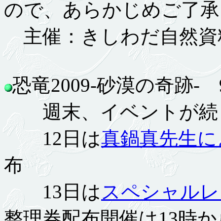
ので、あらかじめご了承
主催：きしわだ自然資
恐竜2009-砂漠の奇跡- 9.
週末、イベントが続
12日は
真鍋真先生に
布
13日は
スペシャルレ
整理券配布開催は13時か