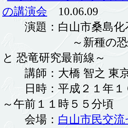
の講演会
10.06.09
演題：白山市桑島化石
～新種の恐竜『ア
と 恐竜研究最前線～
講師：大橋 智之 東
日時：平成２１年１０
～午前１１時５５分頃
会場：
白山市民交流