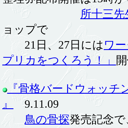
所十三先
ョップで
21日、27日には
ワー
プリカをつくろう！」
開
『骨格バードウォッチン
』
9.11.09
鳥の骨探
発売記念で