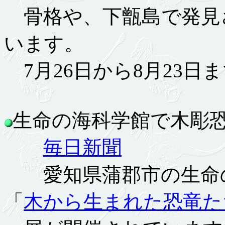
骨格や、下甑島で発見
います。
7月26日から8月23日
生命の海科学館で木彫恐竜
毎日新聞
愛知県蒲郡市の生命
「
木から生まれた恐竜た