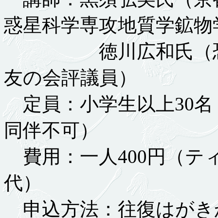
惑星科学専攻地質学鉱物
徳川広和氏（恐竜
友の会評議員）
定員：小学生以上30名
同伴不可）
費用：一人400円（テ
代）
申込方法：往復はがき