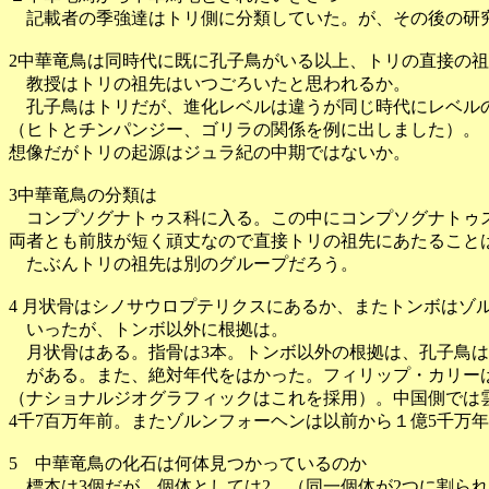
記載者の季強達はトリ側に分類していた。が、その後の研
2中華竜鳥は同時代に既に孔子鳥がいる以上、トリの直接の
教授はトリの祖先はいつごろいたと思われるか。
孔子鳥はトリだが、進化レベルは違うが同じ時代にレベル
（ヒトとチンパンジー、ゴリラの関係を例に出しました）
想像だがトリの起源はジュラ紀の中期ではないか。
3中華竜鳥の分類は
コンプソグナトゥス科に入る。この中にコンプソグナトゥ
両者とも前肢が短く頑丈なので直接トリの祖先にあたること
たぶんトリの祖先は別のグループだろう。
4 月状骨はシノサウロプテリクスにあるか、またトンボはゾ
いったが、トンボ以外に根拠は。
月状骨はある。指骨は3本。トンボ以外の根拠は、孔子鳥は
がある。また、絶対年代をはかった。フィリップ・カリーは
（ナショナルジオグラフィックはこれを採用）。中国側では
4千7百万年前。またゾルンフォーヘンは以前から１億5千万
5 中華竜鳥の化石は何体見つかっているのか
標本は3個だが、個体としては2。（同一個体が2つに割ら