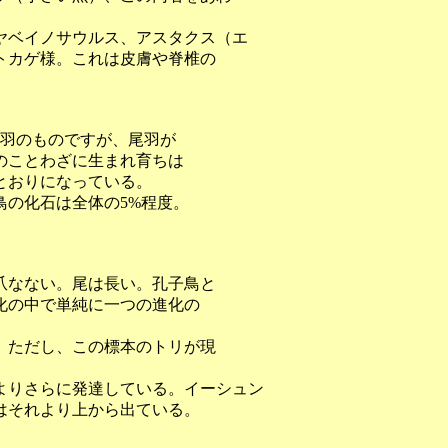
。
ヤベイノサウルス、アスタクス（エ
トカゲ様。これは皮膚や脊椎の
羽のものですが、尾羽が
のことわざに生まれ育ちは
とおりになっている。
鳥の化石は全体の5%程度。
爪なない。尾は長い。孔子鳥と
化の中で単純に一つの進化の
。
。ただし、この標本のトリが現
よりさらに発達している。イーシュン
はそれより上から出ている。