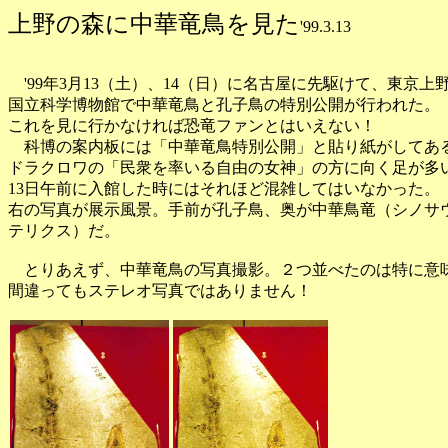
上野の森に中華竜鳥を見た
'99.3.13
'99年3月13（土）、14（日）に名古屋に先駆けて、東京上
国立科学博物館で中華竜鳥と孔子鳥の特別公開が行われた。
これを見に行かなければ恐竜ファンとはいえない！
科博の案内板には「中華竜鳥特別公開」と貼り紙がしてあ
ドラクロワの「民衆を率いる自由の女神」の方に向く足が多
13日午前に入館した時にはそれほど混雑してはいなかった。
右の写真が展示風景。手前が孔子鳥、奥が中華鳥竜（シノサ
テリクス）だ。
とりあえず、中華竜鳥の写真撮影。２つ並べたのは特に意
間違ってもステレオ写真ではありません！