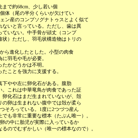
まで約68cm、少し若い個
別個体（尾の半分くらいが欠けてい
フェン産のコンプソグナトゥスとよく似て
れないと言っている。ただし、歯は異
っていない。中手骨が頑丈（コンプ
維状）ただし、羽毛状構造物はトリの
竜から進化したとした。小型の肉食
為に羽毛や毛が必要。
ったかどうかは不明。
ったことを強力に支援する。
真下やや左に卵化石がある。腹肋
い。これは中華竜鳥が肉食であった証
。卵化石はまだ生まれていないが、殻
リの卵は生まれない腹中では殻が柔ら
つそろっている。1度に2つづつ産ん
上でも非常に重要な標本（たぶん唯一）。
の卵の中に胎児が実際に入っているか
なるのでむずかしい（唯一の標本なので）。