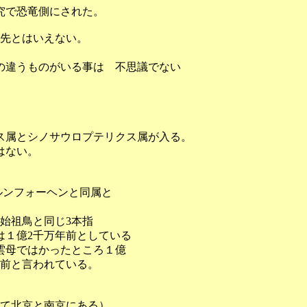
究で恐竜側にされた。
祖先とはいえない。
の違うものがいる事は 不思議でない
。
ス属とシノサウロプテリクス属が入る。
はない。
ルンフォーヘンと同属と
始祖鳥と同じ3本指
１億2千万年前としている
雲母ではかったところ１億
年前と言われている。
れて北京と南京にある）。