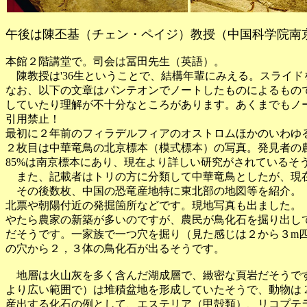
午後は陳丕基（チェン・ペイジ）教授（中国科学院南
本館２階講堂で。司会は冨田先生（英語）。
陳教授は'36生ということで、結構年輩にみえる。スライド
なお、以下の文章はパンテオンでノートしたものによるもの
していたり理解が不十分なところがあります。あくまでもノ
引用禁止！
最初に２年前のフィラデルフィアのオストロムほかのいわゆ
２枚目は中華竜鳥の北京標本（模式標本）の写真。発見者の
85%は南京標本にあり、現在より詳しい研究がされているそ
また、記載者はトリの方に分類して中華竜鳥としたが、現
その後数枚、中国の恐竜産地特に東北部の地図等を紹介。
北票や朝陽付近の発掘箇所などです。現地写真も出ました。
やたら農家の新築が多いのですが、農民が鳥化石を掘り出し
だそうです。一家族で一つ穴を掘り（見た感じは２から３m
の穴から２，３体の鳥化石が出るそうです。
地層は火山灰を多く含んだ湖成層で、緻密な頁岩だそうで
より広い範囲で）は堆積盆地を形成していたそうで、動物は 
産出する化石の例として、エステリア（甲殻類）、リコプテ