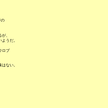
野の
るが、
いようだ。
ウロプ
味はない。