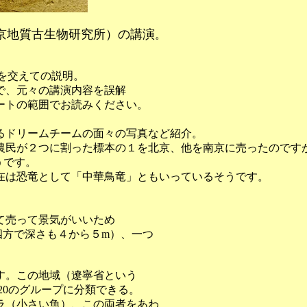
京地質古生物研究所）の講演
。
を交えての説明。
で、元々の講演内容を誤解
ートの範囲でお読みください。
るドリームチームの面々の写真など紹介。
農民が２つに割った標本の１を北京、他を南京に売ったのです
うです。
在は恐竜として「中華鳥竜」ともいっているそうです。
て売って景気がいいため
四方で深さも４から５m）、一つ
す。この地域（遼寧省という
20のグループに分類できる。
ラ（小さい魚）、この両者をあわ