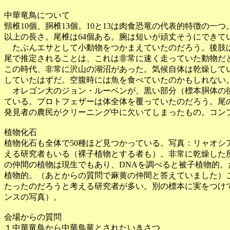
中華竜鳥について
頸椎10個、胴椎13個。10と13は肉食恐竜の代表的特徴の一
以上の長さ。尾椎は64個ある。腕は短いが頑丈そうにできて
たぶんエサとして小動物をつかまえていたのだろう。後肢
尾で推定されることは、これは非常に速く走っていた動物だ
この時代、非常に沢山の湖沼があった。気候自体は乾燥して
していたはずだ。空腹時には魚を食べていたのかもしれない
オレゴン大のジョン・ルーベンが、黒い部分（標本胴体の
ている。プロトフェザーは体全体を覆っていたのだろう。尾
発見者の農民がクリーニング中に欠いてしまったもの。コン
植物化石
植物化石も全体で50種ほど見つかっている。写真：リャオシ
える研究者もいる（裸子植物とする者も）。非常に乾燥した
の仲間の植物は現生でもあり、DNAを調べると被子植物的
植物的。（あとからの質問で麻黄の仲間と答えていました）
たったのだろうと考える研究者が多い。別の標本に実をつけ
ンスの写真）。
会場からの質問
１中華竜鳥から中華鳥竜とされたいきさつ