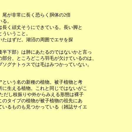
つ。尾が非常に長く恐らく胴体の2倍
いる。
は長く頑丈そうにできている。長い脚と
とういうこと。
いたはずだ。湖沼の周囲でエサを探
。
後半下部）は肺にあたるのではないかと言っ
の部分、ところどころ羽毛が欠けているのは、
プソグナトゥスでは毛はみつかっていない。
アという名の新種の植物。被子植物と考
所に生える植物。これと同じではないがこ
。ただし枝振りや外からみえる形態は裸子
このタイプの植物が被子植物の祖先にあ
ているものも見つかっている（雑誌サイエ