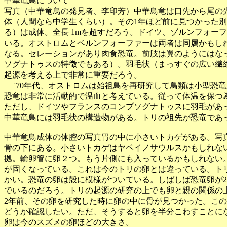
中華竜鳥について
写真（中華竜鳥の発見者、李印芳）中華鳥竜は口先から尾の先
体（人間なら中学生くらい）。その1年ほど前に見つかった
る）は成体。全長 1mを超すだろう。ドイツ、ゾルンフォー
いる。オストロムとベルンフォーファーは両者は同属かもし
なる。セレーションがあり肉食恐竜。前肢は翼のようにはな
ソグナトゥスの特徴でもある）。羽毛状（まっすぐの広い繊
起源を考える上で非常に重要だろう。
'70年代、オストロムは始祖鳥を再研究して鳥類は小型恐
恐竜は非常に活動的で温血と考えている。従って体温を保つ
ただし、ドイツやフランスのコンプソグナトゥスに羽毛があ
中華竜鳥には羽毛状の構造物がある。トリの祖先が恐竜であ
中華竜鳥成体の体腔の写真胃の中に小さいトカゲがある。写
骨の下にある。小さいトカゲはヤベイノサウルスかもしれな
拠。輸卵管に卵２つ。もう片側にも入っているかもしれない
が固くなっている。これは今のトリの卵とは違っている。ト
かい。恐竜の卵は殻に模様がついている。しばしば恐竜卵が2
でいるのだろう。トリの起源の研究の上でも卵と親の関係の
2年前、その卵を研究した時に卵の中に骨が見つかった。こ
どうか確認したい。ただ、そうすると卵を半分こわすことに
卵は今のスズメの卵ほどの大きさ。