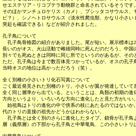
せエステリア・リコプテラ動物群と命名されているそうです
そのほかマンチュロケリス（カメ）、プシッタコサウルス、
ビ？）、シノヘトロサウルス（淡水性爬虫類、かなり小さい
突起も確認できる）などが紹介されました。
孔子鳥について
孔子鳥骨格図の紹介がありました。尾が短い。展示標本は2
長いのがオス。火山活動で雌雄同時に死んだのだろう。中国
別々でも死ぬときは同時に同じ所でというのがあるが、その
ただ、孔子鳥は今まで数百体見つかっているが、オスの孔子
当時オスの地位は高かっただろう（笑）。
全く別種の小さいトリ化石写真について
ごく最近発見された別種のトリ。小さいが翼が発達していて
全く同じ層準から出ている。ということは、鳥類の初期の進
方向というより、いろいろな方向に進化したと見た方がいい
始祖鳥はトリの進化の中で傍系の枝にあたるのではないか
代のトリの直接の祖先かどうかはわからない。
孔子鳥とは全く別のさらに進化したタイプ。鎖骨が孔子鳥
層（義県層）の下部から孔子鳥と中華竜鳥、この小さいトリ