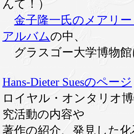
んて！）
金子隆一氏のメアリー
アルバム
の中、
グラスゴー大学博物館
Hans-Dieter S
u
esのページ
ロイヤル・オンタリオ博
究活動の内容や
著作の紹介、発見した化