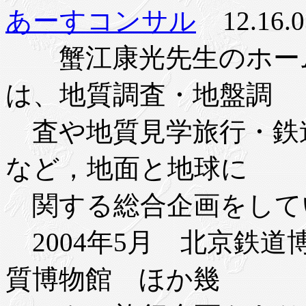
あーすコンサル
12.16.0
蟹江康光先生のホーム
は、地質調査・地盤調
査や地質見学旅行・鉄
など，地面と地球に
関する総合企画をして
2004年5月 北京鉄道博
質博物館 ほか幾