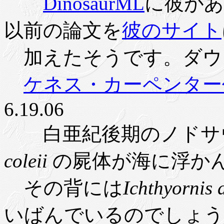
DinosaurML
に彼があ
以前の論文を
彼のサイト
加えたそうです。ダウ
ケネス・カーペンター
6.19.06
白亜紀後期のノドサ
coleii
の屍体が海に浮か
その背には
Ichthyornis 
いばんでいるのでしょう