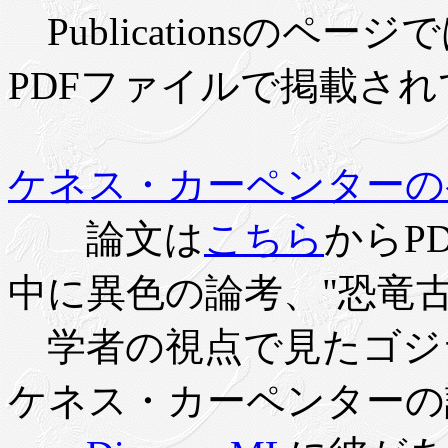
Publicationsのペ
PDFファイルで掲載さ
ケネス・カーペンターの
論文は
こちら
からP
中に異色の論考、"恐竜
学者の視点で見たゴジ
ケネス・カーペンターの論文