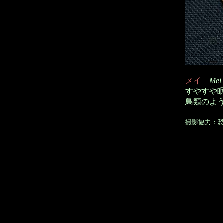
メイ
Mei 
すやすや
鳥類のよ
撮影協力：恐