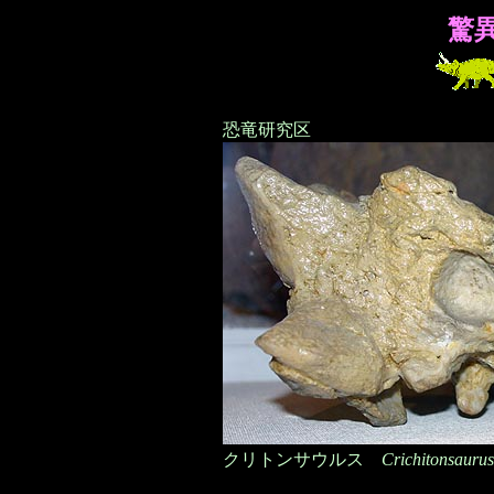
驚
恐竜研究区
クリトンサウルス
Crichitonsaurus