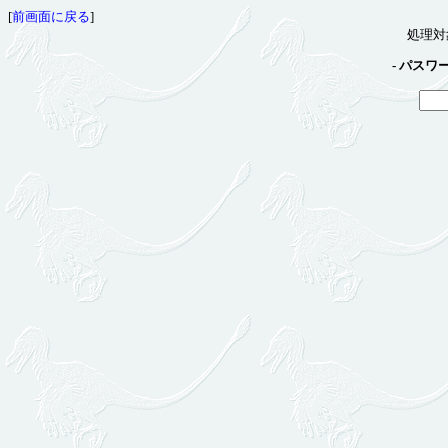
[
前画面に戻る
]
処理対
- パスワ