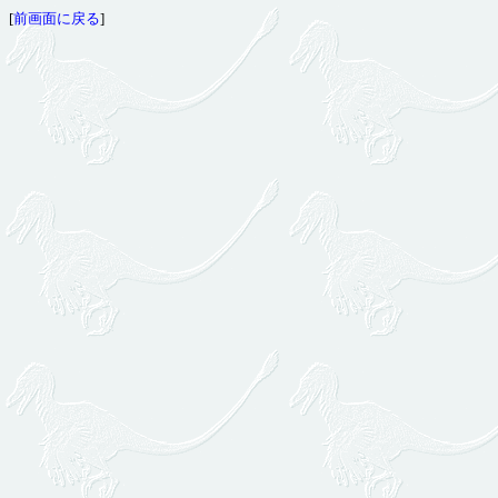
[
前画面に戻る
]