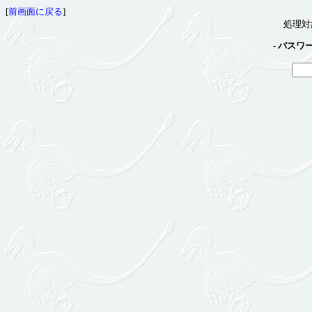
[
前画面に戻る
]
処理対
- パスワ