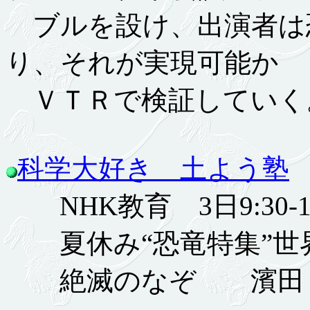
ブルを設け、出演者は
り、それが実現可能か
ＶＴＲで検証していく
科学大好き 土よう塾
8
NHK教育 3日9:30-10
夏休み“恐竜特集”世
絶滅のなぞ 濱田