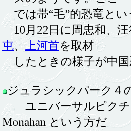
では帯“毛”的恐竜とい
10月22日に周忠和、
屯
、
上河首
を取材
したときの様子が中国
ジュラシックパーク４の作
ユニバーサルピクチャー
Monahan という方だ