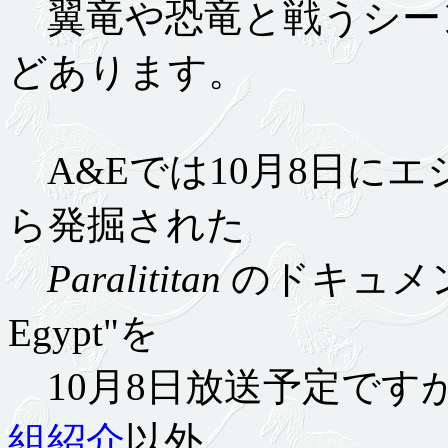
翼竜や恐竜と戦うシー
どあります。
A&Eでは10月8日に
ら発掘された
Paralititan
のドキュメンタリー
Egypt"を
10月8日放送予定です
組紹介
以外