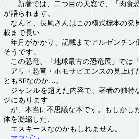
新著では、二つ目の天窓で、「肉食恐
が語られます。
なんと、長尾さんはこの模式標本の発見
載まで長い
年月がかかり、記載までアルゼンチン
そうです。
この恐竜、「地球最古の恐竜展」では
アリ・恐竜・ホモサピエンスの見上げた
ともSFなのか…。
ジャンルを超えた内容で、著者の独特な
ジにあります
が、本当に不思議な本です。もしかした
体を凝縮した、
エスキースなのかもしれません。
アマゾン