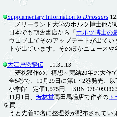
Supplementary Information to
Dinosaurs
12
メリーランド大学のホルツ博士他が執
日本でも朝倉書店から「
ホルツ博士の
ウェブ上でそのアップデートが出ていま
トが出ています。そのほかニュースや
大江戸恐龍伝
10.31.13
夢枕獏作の、構想～完結20年の大作で
全5巻で、10月29日に第1・2巻発売、
小学館 定価1,575円 ISBN 9784093863
11月1日、
芳林堂
高田馬場店で作者の
ト
を買
うと先着80名に整理券が配布されてい