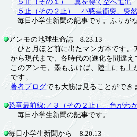
５止（その１） 翼を得て空へ進出
５止（その２止） 小惑星衝突、突
毎日小学生新聞の記事です。ふりがな
アンモの地球生命誌 8.23.13
ひと月ほど前に出たマンガ本です。ア
から現代まで、各時代の(進化を間違え
このアンモ。墨もふけば、陸上にも上
です。
著者ブログ
でも大筋は見ることがで
恐竜最前線:／３（その２止） 色がわ
毎日小学生新聞の記事です。
毎日小学生新聞から 8.20.13