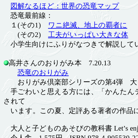
図解なるほど：世界の恐竜マップ
恐竜最前線：
１(その1)
ワニ絶滅、地上の覇者に
(その2)
工夫がいっぱい大きな体
小学生向けにふりがなつきで解説して
高井さんのおりがみ本 7.20.13
恐竜のおりがみ
おりがみ倶楽部シリーズの第4弾 大
手ごわいと思える方には、「かんたんテ
されて
います。この夏、定評ある著者の作品
大人と子どものあそびの教科書 Let’s enj
今人舎 1,575円 ISBN 978-4-905530-22