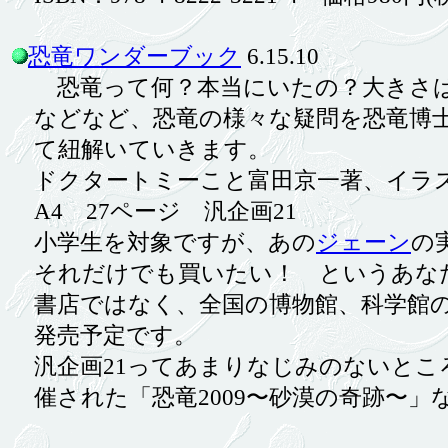
恐竜ワンダーブック
6.15.10
恐竜って何？本当にいたの？大きさは
などなど、恐竜の様々な疑問を恐竜博士
て紐解いていきます。
ドクタートミーこと富田京一著、イラス
A4 27ページ 汎企画21
小学生を対象ですが、あの
ジェーン
の
それだけでも買いたい！ というあなた
書店ではなく、全国の博物館、科学館の
発売予定です。
汎企画21
ってあまりなじみのないとこ
催された「恐竜2009〜砂漠の奇跡〜」