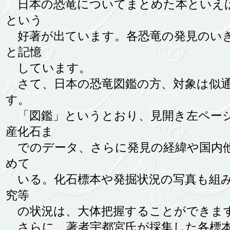
日本の恐竜についてまとめた本といえば、
という
好著が出ています。各恐竜の発見のいき
と記憶
しています。
さて、日本の恐竜図鑑の方、対象は似通
す。
「図鑑」というとおり、見開き左ページ
産化石ま
でのデータ、さらに発見の経緯や国内他
めて
いる。化石標本や発掘状況の写真も組み
究等
の状況は、大体把握することができま
さらに、著者宇都宮氏が採集した各標本