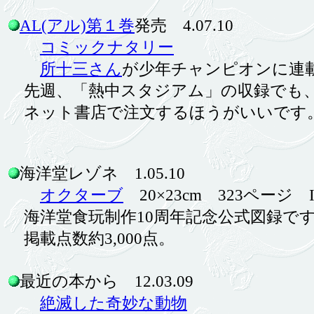
AL(アル)第１巻
発売 4.07.10
コミックナタリー
所十三さん
が少年チャンピオンに連
先週、「熱中スタジアム」の収録でも、
ネット書店で注文するほうがいいです
海洋堂レゾネ 1.05.10
オクターブ
20×23cm 323ページ ISBN
海洋堂食玩制作10周年記念公式図録です。
掲載点数約3,000点。
最近の本から 12.03.09
絶滅した奇妙な動物