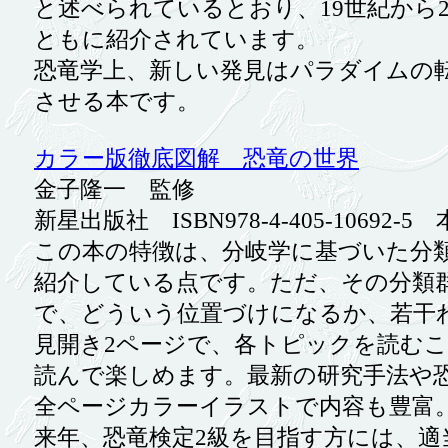
と述べられているとおり、19世紀から
ともに紹介されています。
恐竜学上、新しい発見はパラダイムの
させる本です。
カラー版徹底図解 恐竜の世界
金子隆一 監修
新星出版社 ISBN978-4-405-10692-5 
この本の特徴は、分岐学に基づいた分類
紹介している点です。ただ、その分類群
で、どういう位置づけになるか、若干
見開き2ページで、各トピックを読むこ
読んで楽しめます。最新の研究手法や恐
全ページカラーイラストで内容も豊富
来年、恐竜検定2級を目指す方には、適