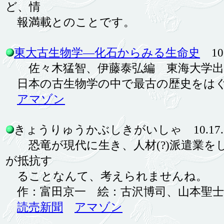
ど、情
報満載とのことです。
東大古生物学―化石からみる生命史
10.
佐々木猛智、伊藤泰弘編 東海大学
日本の古生物学の中で最古の歴史をはぐく
アマゾン
きょうりゅうかぶしきがいしゃ 10.17.
恐竜が現代に生き、人材(?)派遣業を
が抵抗す
ることなんて、考えられませんね。
作：富田京一 絵：古沢博司、山本聖士 
読売新聞
アマゾン