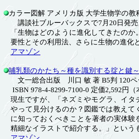
カラー図解 アメリカ版 大学生物学の教科書 
講談社ブルーバックスで7月20日発売
「生物はどのように進化してきたのか。
要性とその利用法、さらに生物の進化と
アマゾン
哺乳類のかたち～種を識別する掟と鍵
文一総合出版 川口 敏 著 B5判 120
ISBN 978-4-8299-7100-0 定価2,592
現生ですが、「
ネズミやモグラ、イタ
やって見分けるのか？図鑑では教えて
に知っておくべきことを著者の実体験
精細なイラストで紹介する。
」という
アマゾン