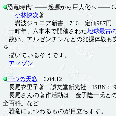
恐竜時代I ―― 起源から巨大化へ ―― 6.2
小林快次
著
岩波ジュニア新書 716 定価987円 ISBN978
一昨年、六本木で開催された
地球最古
故郷、アルゼンチンなどの発掘体験も交
を
描いているそうです。
アマゾン
三つの天窓
6.04.12
長尾衣里子著 誠文堂新光社 ISBN： 978-4-
長尾さんの著作活動は、金子隆一氏との
全百科」など
恐竜にまつわるものが目立ちます。