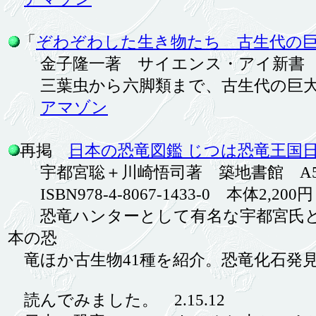
「
ぞわぞわした生き物たち 古生代の
金子隆一著 サイエンス・アイ新書 1,000円(税
三葉虫から六脚類まで、古生代の巨大
アマゾン
再掲
日本の恐竜図鑑 じつは恐竜王国
宇都宮聡＋川崎悟司著 築地書館 A5 
ISBN978-4-8067-1433-0 本体2,200円
恐竜ハンターとして有名な宇都宮氏
本の恐
竜ほか古生物41種を紹介。恐竜化石発
読んでみました。 2.15.12