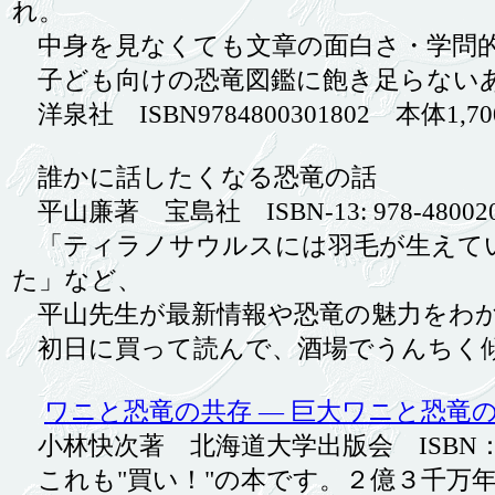
れ。
中身を見なくても文章の面白さ・学問的
子ども向けの恐竜図鑑に飽き足らない
洋泉社 ISBN9784800301802 本体1,
誰かに話したくなる恐竜の話
平山廉著 宝島社 ISBN-13: 978-48002
「ティラノサウルスには羽毛が生えて
た」など、
平山先生が最新情報や恐竜の魅力をわ
初日に買って読んで、酒場でうんちく
ワニと恐竜の共存 ― 巨大ワニと恐竜
小林快次著 北海道大学出版会 ISBN： 978-4-
これも"買い！"の本です。２億３千万