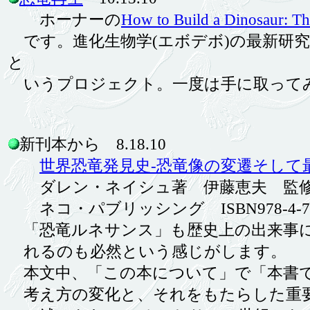
ホーナーの
How to Build a Dinosaur: Th
です。進化生物学(エボデボ)の最新研
と
いうプロジェクト。一度は手に取って
新刊本から 8.18.10
世界恐竜発見史‐恐竜像の変遷そして
ダレン・ネイシュ著 伊藤恵夫 監
ネコ・パブリッシング ISBN978-4-7770
「恐竜ルネサンス」も歴史上の出来事に
れるのも必然という感じがします。
本文中、「この本について」で「本書で
考え方の変化と、それをもたらした重要