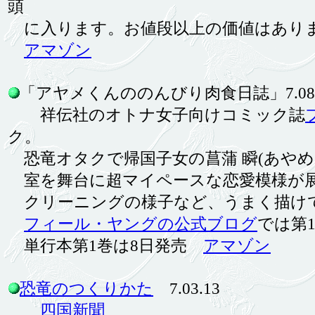
頭
に入ります。お値段以上の価値はあり
アマゾン
「アヤメくんののんびり肉食日誌」7.08.
祥伝社のオトナ女子向けコミック誌
ク。
恐竜オタクで帰国子女の菖蒲 瞬(あやめ
室を舞台に超マイペースな恋愛模様が
クリーニングの様子など、うまく描け
フィール・ヤングの公式ブログ
では第
単行本第1巻は8日発売
アマゾン
恐竜のつくりかた
7.03.13
四国新聞