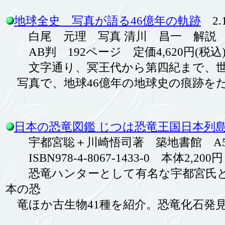
地球全史 写真が語る46億年の軌跡
2.1
白尾 元理 写真 清川 昌一 解説
AB判 192ページ 定価4,620円(税込) ISBN
文字通り、冥王代から第四紀まで、世界
写真で、地球46億年の地球史の痕跡を
日本の恐竜図鑑 じつは恐竜王国日本列
宇都宮聡＋川崎悟司著 築地書館 A5 
ISBN978-4-8067-1433-0 本体2,200円
恐竜ハンターとして有名な宇都宮氏
本の恐
竜ほか古生物41種を紹介。恐竜化石発