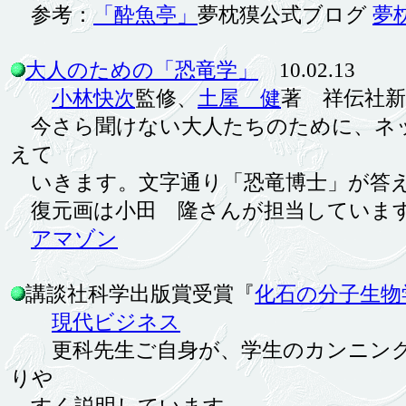
参考：
「酔魚亭」
夢枕獏公式ブログ
夢
大人のための「恐竜学」
10.02.13
小林快次
監修、
土屋 健
著 祥伝社新書3
今さら聞けない大人たちのために、ネッ
えて
いきます。文字通り「恐竜博士」が答え
復元画は小田 隆さんが担当していま
アマゾン
講談社科学出版賞受賞『
化石の分子生物
現代ビジネス
更科先生ご自身が、学生のカンニング
りや