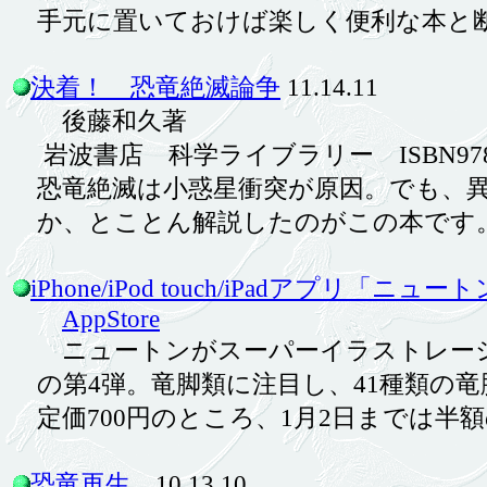
手元に置いておけば楽しく便利な本と
決着！ 恐竜絶滅論争
11.14.11
後藤和久著
岩波書店 科学ライブラリー ISBN978-4-00-
恐竜絶滅は小惑星衝突が原因。でも、異
か、とことん解説したのがこの本です
iPhone/iPod touch/iPadアプリ「ニ
AppStore
ニュートンがスーパーイラストレーションでお届
の第4弾。竜脚類に注目し、41種類の
定価700円のところ、1月2日までは半額
恐竜再生
10.13.10