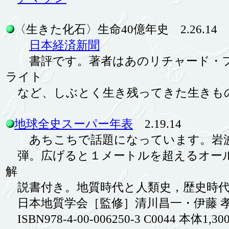
〈生きた化石〉生命40億年史 2.26.14
日本経済新聞
書評です。著者はあのリチャード・フ
ライト
など、しぶとく生き残ってきた生きも
地球全史スーパー年表
2.19.14
あちこちで話題になっています。岩波
弾。広げると１メートルを超えるオール
解
説書付き。地質時代と人類史，歴史時代
日本地質学会［監修］清川昌一・伊藤 孝
ISBN978-4-00-006250-3 C0044 本体1,30