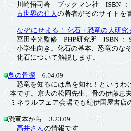
川崎悟司著 ブックマン社 ISBN ： 97848
古世界の住人
の著者がそのサイトを
なぞにせまる！ 化石・恐竜の大研究
冨田幸光監修 PHP研究所 ISBN ： 978-4
小学生向き。化石の基本、恐竜のなぞ
化石について解説します。
鳥の骨探
6.04.09
恐竜を知るには鳥を知れ！というわけ
本です。京大の松岡先生、骨の伊藤恵夫さ
ミネラルフェア会場でも紀伊国屋書店
恐竜本から 3.23.09
高井さん
の情報です