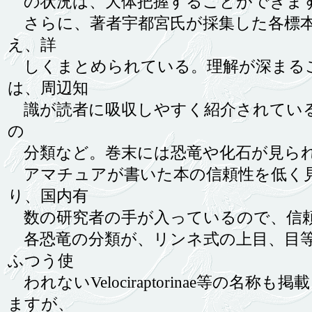
の状況は、大体把握することができま
さらに、著者宇都宮氏が採集した各標本
え、詳
しくまとめられている。理解が深まる
は、周辺知
識が読者に吸収しやすく紹介されている
の
分類など。巻末には恐竜や化石が見られ
アマチュアが書いた本の信頼性を低く見
り、国内有
数の研究者の手が入っているので、信
各恐竜の分類が、リンネ式の上目、目等
ふつう使
われないVelociraptorinae等の
ますが、