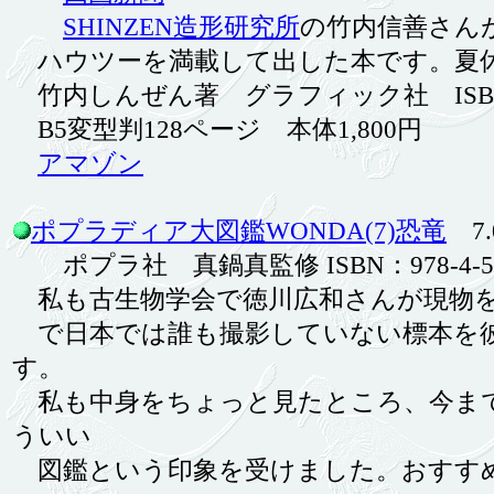
SHINZEN造形研究所
の竹内信善さん
ハウツーを満載して出した本です。夏休
竹内しんぜん著 グラフィック社 ISBN-10: 476
B5変型判128ページ 本体1,800円
アマゾン
ポプラディア大図鑑WONDA(7)恐竜
7.0
ポプラ社 真鍋真監修 ISBN：978-4-591-1
私も古生物学会で徳川広和さんが現物を
で日本では誰も撮影していない標本を彼
す。
私も中身をちょっと見たところ、今まで
ういい
図鑑という印象を受けました。おすす