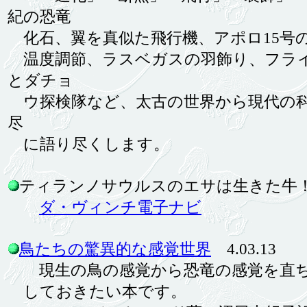
紀の恐竜
化石、翼を真似た飛行機、アポロ15号
温度調節、ラスベガスの羽飾り、フライ
とダチョ
ウ探検隊など、太古の世界から現代の科
尽
に語り尽くします。
ティランノサウルスのエサは生きた牛！？ 
ダ・ヴィンチ電子ナビ
鳥たちの驚異的な感覚世界
4.03.13
現生の鳥の感覚から恐竜の感覚を直ち
しておきたい本です。