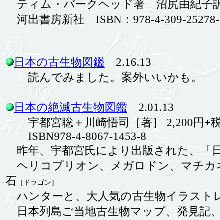
ティム・バークヘッド著 沼尻由紀子
河出書房新社 ISBN：978-4-309-25278
日本の古生物図鑑
2.16.13
読んでみました。案外いいかも。
日本の絶滅古生物図鑑
2.01.13
宇都宮聡＋川崎悟司［著］ 2,200円+
ISBN978-4-8067-1453-8
昨年、宇都宮氏により出版された、「日
ヘリコプリオン、メガロドン、マチカネ
石
［ドラゴン］
ハンターと、大人気の古生物イラスト
日本列島ご当地古生物マップ、発見記、