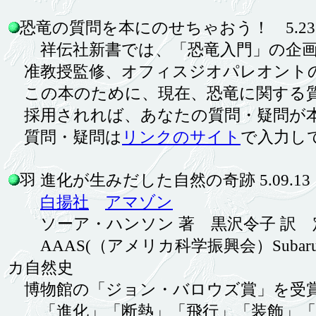
恐竜の質問を本にのせちゃおう！ 5.23.
祥伝社新書では、「恐竜入門」の企画
准教授監修、オフィスジオパレオントの
この本のために、現在、恐竜に関する質
採用されれば、あなたの質問・疑問が本
質問・疑問は
リンクのサイト
で入力し
羽 進化が生みだした自然の奇跡 5.09.13
白揚社
アマゾン
ソーア・ハンソン 著 黒沢令子 訳
定
AAAS(（アメリカ科学振興会）Sub
カ自然史
博物館の「ジョン・バロウズ賞」を受
「進化」「断熱」「飛行」「装飾」「