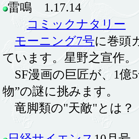
雷鳴 1.17.14
コミックナタリー
モーニング7号
に巻頭
ています。星野之宣作。
SF漫画の巨匠が、1億
物”の謎に挑みます。
竜脚類の"天敵"とは？
日経サイエンス
10月号 8