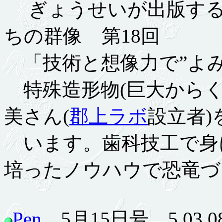
ぎょうせいが出版する
ちの群像 第18回
「技術と想像力で”よみ
特殊造形物(巨大からく
美さん(
郡上ラボ
設立者)
います。歯科技工で身
培ったノウハウで恐竜づ
Pen
5月15日号 5.03.0