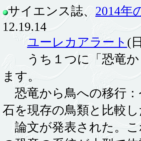
サイエンス誌、
2014
12.19.14
ユーレカアラート
(
うち１つに「恐竜から
ます。
恐竜から鳥への移行：
石を現存の鳥類と比較し
論文が発表された。こ