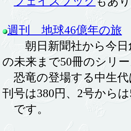
フェイスブック
もあり
週刊 地球46億年の旅
1
朝日新聞社から今日創
の未来まで50冊のシリ
恐竜の登場する中生代は
刊号は380円、2号からは5
です。