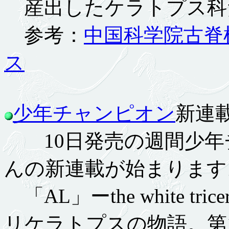
産出したケラトプス科
参考：
中国科学院古脊
ス
少年チャンピオン
新連載 
10日発売の週間少年
んの新連載が始まります
「AL」ーthe white tr
リケラトプスの物語。第