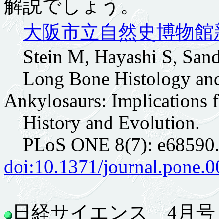
解説でしょう。
大阪市立自然史博物館
Stein M, Hayashi S, Sand
Long Bone Histology and 
Ankylosaurs: Implications f
History and Evolution.
PLoS ONE 8(7): e68590
doi:10.1371/journal.pone.
日経サイエンス 4月号 2.