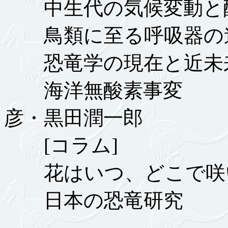
中生代の気候変動と酸
鳥類に至る呼吸器
恐竜学の現在と
海洋無酸素
彦・黒田潤一郎
[コラム]
花はいつ、どこで
日本の恐竜