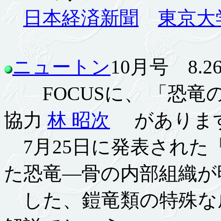
日本経済新聞
東京大
ニュートン
10月号 8.26
FOCUSに、 「恐竜
協力
林 昭次
がありま
7月25日に発表された
た恐竜―骨の内部組織が
した、鎧竜類の特殊な