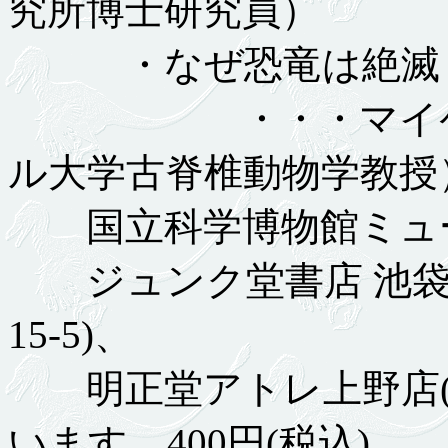
究所博士研究員）
・なぜ恐竜は絶滅し
・・・マイケル・
ル大学古脊椎動物学教授
国立科学博物館ミュー
ジュンク堂書店 池袋本
15-5)、
明正堂アトレ上野店(
います。400円(税込)