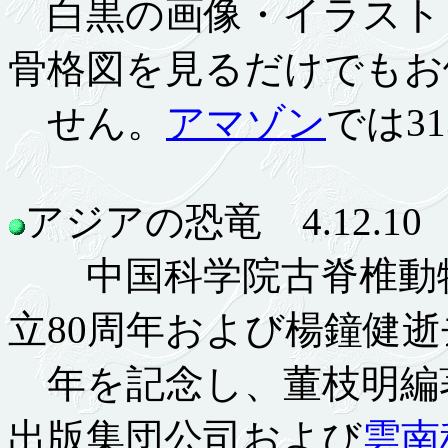
白黒の画像・イラスト
骨格図を見るだけでもお
せん。
アマゾン
では3
アジアの恐竜 4.12.10
中国科学院古脊椎動物
立80周年および楊鐘健逝
年を記念し、董枝明編
出版集団公司および
雲南