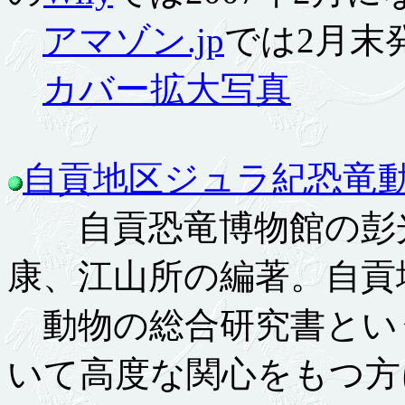
アマゾン.jp
では2月末発
カバー拡大写真
自貢地区ジュラ紀恐竜
自貢恐竜博物館の彭光
康、江山所の編著。自貢
動物の総合研究書とい
いて高度な関心をもつ方