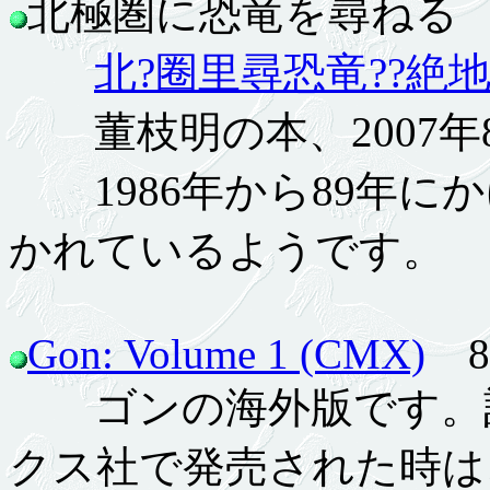
北極圏に恐竜を尋ねる 10.
北?圈里尋恐竜??絶
董枝明の本、2007年
1986年から89年に
かれているようです。
Gon: Volume 1 (CMX)
8.
ゴンの海外版です。記
クス社で発売された時は