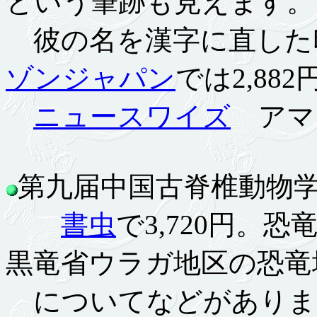
という筆跡も見えます。
彼の名を漢字に直した
ゾンジャパン
では2,88
ニュースワイズ
アマ
第九届中国古脊椎動物学学
書虫
で3,720円。
黒竜省ウラガ地区の恐竜
についてなどがありま