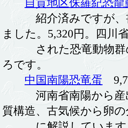
自貢地区侏羅紀恐龍
紹介済みですが、書
ました。5,320円。四
された恐竜動物群の
ろです。
中国南陽恐竜蛋
9,7
河南省南陽から産出
質構造、古気候から卵の
に解説しています