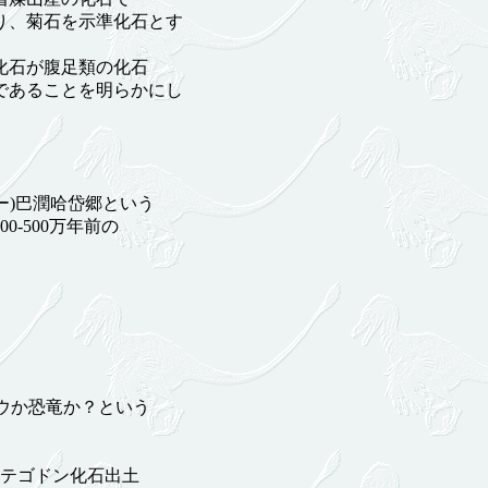
り、菊石を示準化石とす
化石が腹足類の化石
であることを明らかにし
ー)巴潤哈岱郷という
-500万年前の
ゾウか恐竜か？という
ステゴドン化石出土