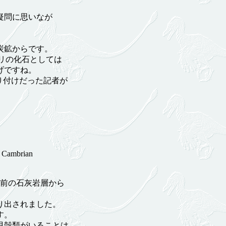
疑問に思いなが
炭鉱からです。
リの化石としては
げですね。
り付けだった記者が
 Cambrian
年前の石灰岩層から
。
り出されました。
す。
甲殻類がいることは