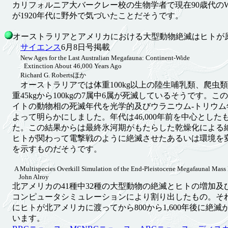
カリフォルニア大バークレー校の生物学者で現在90歳代のWard R
が1920年代に野外で気づいたことだそうです。
オーストラリアとアメリカにおける大型動物絶滅はヒトが原因6
サイエンス
6月8日号掲載
New Ages for the Last Australian Megafauna: Continent-Wide
Extinction About 46,000 Years Ago
Richard G. Robertsほか
オーストラリアでは体重100kg以上の陸生哺乳類、爬虫
重45kgから100kgの7属中6属が死滅しているそうです。この
イトの動物相の死滅年代を光学的及びウラニウム-トリウム
よって明らかにしました。年代は46,000年前を中心とした
た。この結果からは最終氷河期がもたらした乾燥化による
ヒトが関わって電撃戦のように絶滅させたあるいは環境を
を示すものだそうです。
A Multispecies Overkill Simulation of the End-Pleistocene Megafaunal Mass
John Alroy
北アメリカの41種中32種の大型動物の絶滅とヒトの増加及
コンピュータシミュレーションにより割り出したもの。それによ
にヒトが北アメリカに渡ってから800から1,600年後に絶滅
います。