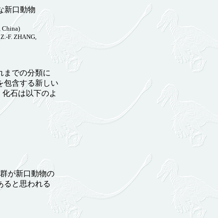
な新口動物
, China)
Z.-F. ZHANG,
れまでの分類に
を包含する新しい
た。化石は以下のよ
群が新口動物の
あると思われる