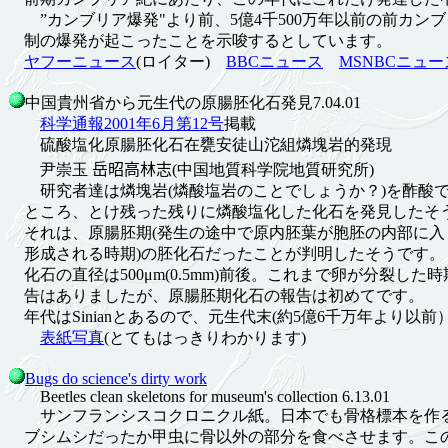
”カンブリア爆発"より前、5億4千500万年以前の前カン
制の爆発が起こったことを示唆するとしています。
ヤフーニュース
(ロイター)
BBCニュース
MSNBCニュー
中国貴州省から元生代の原腸胚化石発見7.04.01
科学通報2001年6月第12号
掲載
硫酸塩化原腸胚化石在甕安徒山沱組燐塊岩的発現
尹崇玉
岳昭高林志
(中国地質科学院地質研究所)
研究者達は燐塊岩(燐酸塩岩のことでしょうか？)を酢酸で
ところ、とけ残った残りに燐酸塩化した化石を発見したそ
それは、原腸胚期(発生の途中で原内胚葉が胞胚の内部に入
形成される時期)の胚化石だったことが判明したそうです。
化石の直径は500μm(0.5mm)前後。これまで卵が分裂した
告はありましたが、原腸胚期化石の報告は初めてです。
年代はSinianとあるので、元生代末(約5億6千万年より以前
表紙写真
(とてもはっきりわかります)
Bugs do science's dirty work
Beetles clean skeletons for museum's collection 6.13.01
サンフランシスコクロニクル紙。日本でも骨格標本を作
ブシムシだったか甲虫に骨以外の部分を食べさせます。こ