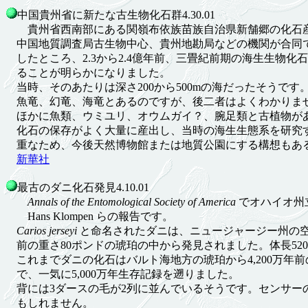
中国貴州省に新たな古生物化石群4.30.01
貴州省西南部にある関嶺布依族苗族自治県新舗郷の化石
中国地質調査局古生物中心、貴州地勘局などの機関が合同
したところ、2.3から2.4億年前、三畳紀前期の海生生物化
ることが明らかになりました。
当時、そのあたりは深さ200から500mの海だったそうです
魚竜、幻竜、海竜とあるのですが、後二者はよくわかりま
ほかに魚類、ウミユリ、オウムガイ？、腕足類と古植物が
化石の保存がよく大量に産出し、当時の海生生態系を研究
重なため、今後天然博物館または地質公園にする構想もあ
新華社
最古のダニ化石発見4.10.01
Annals of the Entomological Society of America
でオハイオ州
Hans Klompen らの報告です。
Carios jerseyi
と命名されたダニは、ニュージャージー州の空き
前の重さ80ポンドの琥珀の中から発見されました。体長52
これまでダニの化石はバルト海地方の琥珀から4,200万年
で、一気に5,000万年生存記録を遡りました。
背には3ダースの毛が2列に並んでいるそうです。センサー
もしれません。