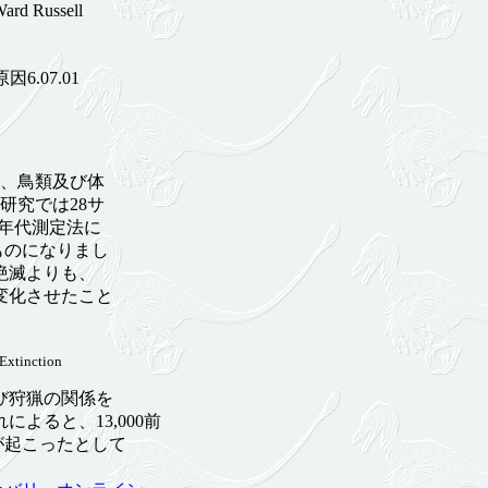
ussell
.07.01
類、鳥類及び体
研究では28サ
年代測定法に
ものになりまし
絶滅よりも、
変化させたこと
 Extinction
び狩猟の関係を
ると、13,000前
が起こったとして