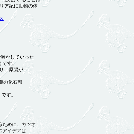
ブリア紀に動物の体
ス
溶かしていった
うです。
り、原腸が
時期の化石報
）です。
るために、カツオ
のアイデアは