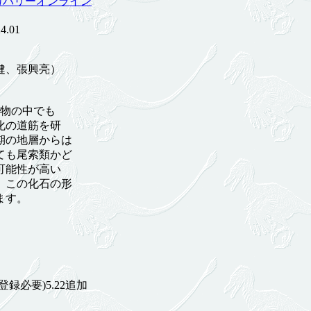
カバリーオンライン
.01
、張興亮）
物の中でも
化の道筋を研
期の地層からは
ても尾索類かど
可能性が高い
。この化石の形
ます。
登録必要)5.22追加