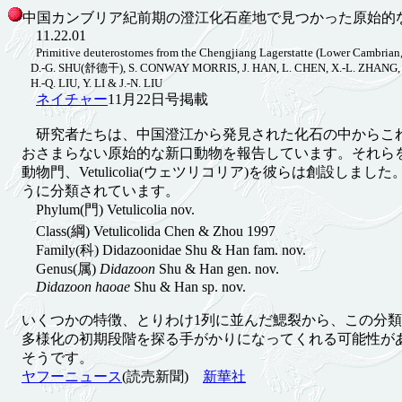
中国カンブリア紀前期の澄江化石産地で見つかった原始的
11.22.01
Primitive deuterostomes from the Chengjiang Lagerstatte (Lower Cambrian
D.-G. SHU(舒德干), S. CONWAY MORRIS, J. HAN, L. CHEN, X.-L. ZHANG, 
H.-Q. LIU, Y. LI & J.-N. LIU
ネイチャー
11月22日号掲載
研究者たちは、中国澄江から発見された化石の中からこ
おさまらない原始的な新口動物を報告しています。それら
動物門、Vetulicolia(ウェツリコリア)を彼らは創設しまし
うに分類されています。
Phylum(門) Vetulicolia nov.
Class(綱) Vetulicolida Chen & Zhou 1997
Family(科) Didazoonidae Shu & Han fam. nov.
Genus(属)
Didazoon
Shu & Han gen. nov.
Didazoon haoae
Shu & Han sp. nov.
いくつかの特徴、とりわけ1列に並んだ鰓裂から、この分類
多様化の初期段階を探る手がかりになってくれる可能性が
そうです。
ヤフーニュース
(読売新聞)
新華社