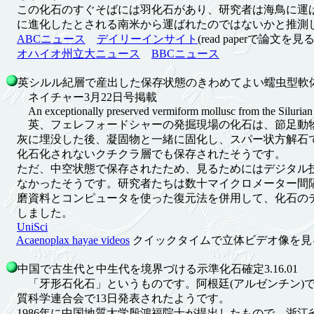
この化石のすぐそばには羽化石があり、研究者は海鳥に運
に進化したとされる南米から運ばれたのではないかと推測
ABCニュース
デイリーインサイト
(read paperで論文
オハイオ州立大ニュース
BBCニュース
英シルル紀層で産出した保存状態のきわめてよい蠕虫型軟体動物
ネイチャー3月22日号掲載
An exceptionally preserved vermiform mollusc from the Silurian
英、フェレフォードシャーの発掘現場の化石は、節足動物
灰に埋没した後、凝固物と一緒に固化し、スパー状方解石
化石化されないクチクラ層でも保存されたそうです。
ただ、中空状態で保存されたため、見るためにはデジタル
なかったそうです。研究者たちは数十マイクロメーター間
磨資料とコンピュータを使った復元法を併用して、化石の
しました。
UniSci
Acaenoplax hayae videos
クイックタイムで立体ビデオ像を見
中国で古生代と中生代を境界づける示準化石確定3.16.01
「牙形石化石」というものです。阿根廷(アルゼンチン)で
質科学連合会で13日発表されたようです。
1986年に中国地質大学殷鴻福院士が提出したもので、浙江