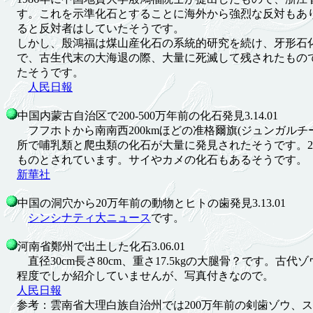
す。これを示準化石とすることに海外から強烈な反対もあ
ると反対者はしていたそうです。
しかし、殷鴻福は煤山産化石の系統的研究を続け、牙形石
で、古生代末の大海退の際、大量に死滅して残されたもの
たそうです。
人民日報
中国内蒙古自治区で200-500万年前の化石発見3.14.01
フフホトから南南西200kmほどの准格爾旗(ジュンガルチ
所で哺乳類と爬虫類の化石が大量に発見されたそうです。200
ものとされています。サイやカメの化石もあるそうです。
新華社
中国の洞穴から20万年前の動物とヒトの歯発見3.13.01
シンシナティ大ニュース
です。
河南省鄭州で出土した化石3.06.01
直径30cm長さ80cm、重さ17.5kgの大腿骨？です。古代
程度でしか紹介していませんが、写真付きなので。
人民日報
参考：雲南省大理白族自治州では200万年前の剣歯ゾウ、