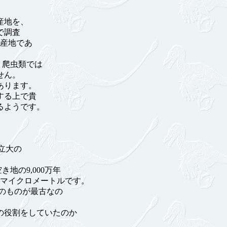
産地を、
で調査
石産地であ
。爬虫類では
せん。
あります。
する上で貴
るようです。
立大の
地の9,000万年
0マイクロメートルです。
前のものが最古なの
の役割をしていたのか