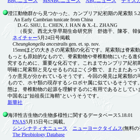
BBCニュース
MSNBCニュース
ABCニュース
ディス
澄江動物群から見つかった、カンブリア紀初期の尾索類 5.24
An Early Cambrian tunicate from China
D.-G. SHU, L. CHEN, J. HAN & X.-L. ZHANG
（長安、西北大学早期生命研究所 舒德干、陳苓、韓健
ネイチャー
5月24日号掲載
Cheungkongella ancestralis
gen. et. sp. nov.
15mmほどの大きさの尾索類の化石です。尾索類は脊索動
もっとも原始的なもので、脊索動物や脊椎動物にいたる進
究するために、重要な化石です。これまでカンブリア紀初
明確に尾索類と見なせるものはごく少数で、またまたあっ
うか意見が分かれているそうです。今回の発見は尾索類の
もので、ホヤ類の現存するシロボヤ属に似ているそうです
態は、脊椎動物の起源を理解するのに有用であるとしてい
中国名は"始祖長江海鞘"というそうです。
新華社
海洋性古生物の生物多様性に関するデータベース5.18.01
PNAS
5月15日号に掲載。
シンシナティ大ニュース
ニューヨークタイムス
(無料の
The Pleobiology Database