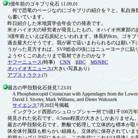
3億年前のゴキブリ化石 11.09.01
何で恐竜のページなのにゴキブリの紹介を？と、私自身
ら書いています。
昨日紹介した米地質学会年会での発表です。
米オハイオ大の研究者が発見したもの。オハイオ州東部の
3億年前といえば石炭紀といわれます。体長約9cm。ゴキブ
過去最大だそうです。我が家で這いまわられるのは願い下
うがった見方すれば、SVP総会の頃にはニューヨークに貼
ようやくこのあたりまで取材できたのかな？
ヤフーニュース
(時事)
CNN
BBC
MSNBC
オハイオ大ニュース
(大きい写真あり)
アブストラクト
(?)
最古の甲殻類化石発見7.23.01
A Phosphatocopid Crustacean with Appendages from the Lower
David J. Siveter, Mark Williams, and Dieter Waloszek
サイエンス
7月20日号掲載
イングランド西部のシュロップシャー州で5億1千100万
発見された化石です。0.5mm程度の大きさしかありません
最古の甲殻類化石です。酢酸で処理して立体的な標本が取
体全体付属肢も軟らかい組織も、立体的に保存されていま
前期カンブリア紀にあたり、この年代にこれだけ発達した