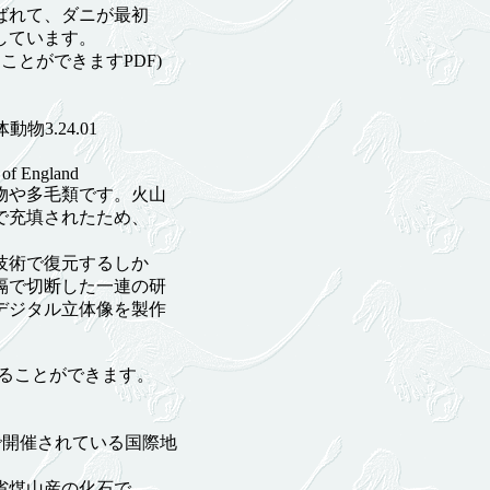
ばれて、ダニが最初
しています。
を見ることができますPDF)
3.24.01
 of England
や多毛類です。火山
で充填されたため、
技術で復元するしか
隔で切断した一連の研
デジタル立体像を製作
ることができます。
開催されている国際地
省煤山産の化石で