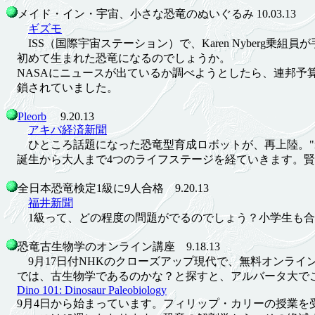
メイド・イン・宇宙、小さな恐竜のぬいぐるみ 10.03.13
ギズモ
ISS（国際宇宙ステーション）で、Karen Nyberg乗組
初めて生まれた恐竜になるのでしょうか。
NASAにニュースが出ているか調べようとしたら、連邦予
鎖されていました。
Pleorb
9.20.13
アキバ経済新聞
ひところ話題になった恐竜型育成ロボットが、再上陸。"r
誕生から大人まで4つのライフステージを経ていきます。賢
全日本恐竜検定1級に9人合格 9.20.13
福井新聞
1級って、どの程度の問題がでるのでしょう？小学生も合
恐竜古生物学のオンライン講座 9.18.13
9月17日付NHKのクローズアップ現代で、無料オンライ
では、古生物学であるのかな？と探すと、アルバータ大でこ
Dino 101: Dinosaur Paleobiology
9月4日から始まっています。フィリップ・カリーの授業を