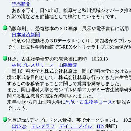
読売新聞
あきる野市、日の出町、桧原村と秋川流域ジオパーク推進
払沢の滝などを候補地として検討しているそうです。
凸版印刷、、恐竜標本の３Ｄ画像 展示や電子書籍に活用 10.
日本経済新聞
恐竜や絶滅動物の３Dデータをつくり、来館者がタブレッ
です。国立科学博物館でT-REXやトリケラトプスの画像が
林原、古生物学研究の移管覚書に調印 10.23.13
林原プレスリリース
山陽新聞
岡山理科大学と株式会社林原は、岡山理科大学における古
境の形成を目的として、株式会社林原が行ってきた古生物
するものを移管することに関して覚書を締結しました。
また、岡山理科大学とモンゴル科学アカデミー古生物学研
関する相互教育の協定が調印されました。
来年4月から岡山理科大学に
恐竜・古生物学コース
が開設さ
でしょう。
体長17mのディプロドクス骨格、英でオークションに 10.21
CNN.jp
テレグラフ
デイリーメイル
ITN
(動画)