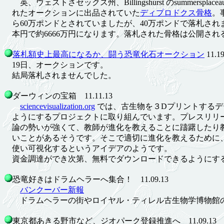
英、ウェストさセックス州、Billingshurst のsummersplaceau
れたオークションに出品されていた
ディプロドクス骨格
。
ら60万ポンドとされていましたが、40万ポンドで落札され
本円で約6666万円になります。落札された骨格は公開され
落札額史上最高になるか、闘う恐竜化石オークション
11.19
19日、オークションです。
結局落札されませんでした。
ダーウィンの宝箱 11.11.13
sciencevisualization.org
では、古生物を３Dプリントするデ
ようにするプロジェクトに取り組んでいます。プレスリリ
論の勢いが強くて、教師が進化を教えることに躊躇したり
いことがあるそうです。そこで適切に進化を教えるために
使い可視化するというアイデアのようです。
資金調達ができ次第、無料でダウンロードできるようにす
恐竜好きはドラムヘラーへ集合！ 11.09.13
バンクーバー新報
ドラムヘラーの街やロイヤル・ティレル古生物学博物館の
東京都あきる野市など、ジオパーク登録推進へ 11.09.13