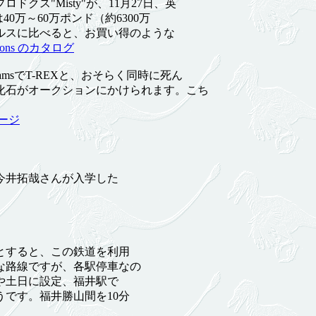
ス"Misty"が、11月27日、英
0万～60万ポンド（約6300万
ルスに比べると、お買い得のような
uctions のカタログ
msでT-REXと、おそらく同時に死ん
化石がオークションにかけられます。こち
ージ
今井拓哉さんが入学した
すると、この鉄道を利用
な路線ですが、各駅停車なの
や土日に設定、福井駅で
です。福井勝山間を10分