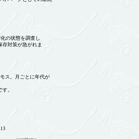
劣化の状態を調査し
保存対策が急がれま
モス。月ごとに年代が
です。
。
13