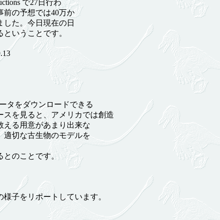
ctions で27日行わ
事前の予想では40万か
ました。今日現在の日
るということです。
.13
ータをダウンロードできる
ースを見ると、アメリカでは創造
教える用意があまり出来な
、適切な古生物のモデルを
るとのことです。
様子をリポートしています。