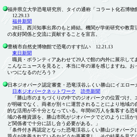
福井県立大学恐竜研究所、タイの通称「コラート化石博物
12.29.13
福井新聞
28日、西川知事出席のもと締結。機関が学術研究や教育
の友好関係と交流に貢献することを宣言。
豊橋市自然史博物館で恐竜のすす払い 12.21.13
東日新聞
職員・ボランティアあわせて29人で館の内外に展示して
こんなニュースを見ると、本当に年の瀬を感じますね。お
いつになるのだろう？
日本ジオパーク認定審査・恐竜渓谷ふくい勝山にイエローカード
日本ジオパークネットワーク
読売新聞
「勝山市のまちづくりの中でのジオパークの位置づけ、エ
が明確でなく、両者が別々に運営されることにより地域の
的な活用が不十分となっている。年間60万人を集客する恐
域の各種資源を、勝山市民がジオパークでどのように活か
ど関係者で十分に話し合う必要がある。」
「条件付き再認定となった恐竜渓谷ふくい勝山ジオパークに
題点が改善されているかどうか再審査し、その結果を見て