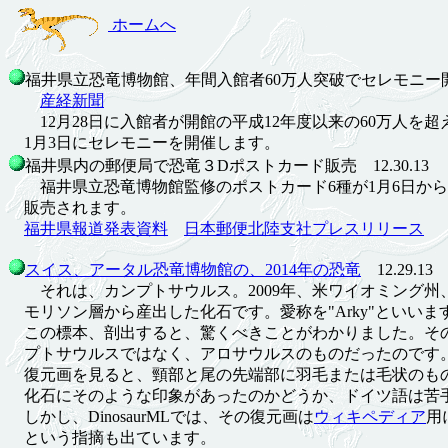
ホームへ
福井県立恐竜博物館、年間入館者60万人突破でセレモニー開催 
産経新聞
12月28日に入館者が開館の平成12年度以来の60万人を超
1月3日にセレモニーを開催します。
福井県内の郵便局で恐竜３Dポストカード販売 12.30.13
福井県立恐竜博物館監修のポストカード6種が1月6日から
販売されます。
福井県報道発表資料
日本郵便北陸支社プレスリリース
スイス、アータル恐竜博物館の、2014年の恐竜
12.29.13
それは、カンプトサウルス。2009年、米ワイオミング州
モリソン層から産出した化石です。愛称を"Arky"といいま
この標本、剖出すると、驚くべきことがわかりました。そ
プトサウルスではなく、アロサウルスのものだったのです
復元画を見ると、頸部と尾の先端部に羽毛または毛状のも
化石にそのような印象があったのかどうか、ドイツ語は苦
しかし、DinosaurMLでは、その復元画は
ウィキペディア
用
という指摘も出ています。