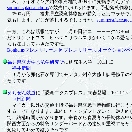
米、ワイオミング州の私有地で2009年に発掘されたディプロドク
summersplaceauctions
で競売にかけられます。予想落札価格は4
～9500万円）。福井県立恐竜博物館が購入したカマラサウ
気もします。どこが落札するでしょうか。
summersplacea
一方、これは既報ですが、11月19日にニューヨークのBonha
だトリケラトプス、ヒパクロサウルスほかいくつかの恐竜
らも注目していきたですね。
Bonhamsプレスリリース
同プレスリリース
オークションペ
福井県立大学恐竜学研究所
に研究生入学 10.11.13
福井新聞
10月から卵化石が専門でモンタナ州立大修士課程修了の
そうです。
えちぜん鉄道
に「恐竜エクスプレス」来春登場 10.11.13
中日新聞
マイカー以外の交通手段で福井県立恐竜博物館に行こうと
することになります。車内にアテンダントがいて、魅力的
で、結構時間がかかります。来春から春夏冬の長期休み中
関西方面からの特急サンダーバードとの接続を重視するそう
短縮して43分で結ぶそうです。