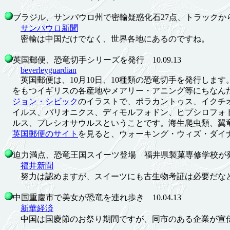
ブラジル、サンパウロ州で密輸疑惑化石27点、トラックから押収
サンパウロ新聞
密輸は中国だけでなく、世界各地にあるのですね。
英国郵便、恐竜切手シリーズを発行 10.09.13
beverleyguardian
英国郵便は、10月10日、10種類の恐竜切手を発行します。
をもつイギリスの各産地やメアリー・アニング等にちなん
ジョン・シビック
のイラストで、ポラカントゥス、イクチ
イルス、バリオニクス、ディモルフォドン、ヒプシロフォ
ルス、プレシオサウルスということです。海生爬虫類、翼
英国郵便のサイト
を見ると、ウォーキング・ウィズ・ダイ
迫力満点、恐竜王国スイーツ登場 福井県製菓専修学校が発表 1
福井新聞
努力は認めますが、スイーツにも古生物考証は必要だなと
中国重慶市で美女が恐竜を連れ歩き 10.04.13
新華経済
中国は国慶節のお祭り期間ですが、同市のある企業が宣伝