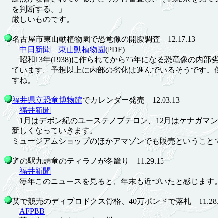
を判断する。」
厳しいものです。
名古屋市東山動植物園で恐竜像の開腹調査 12.17.13
中日新聞
東山動植物園
(PDF)
昭和13年(1938)に作られてから75年になる恐竜像の内部
ています。予想以上に内部の劣化は進んでいるそうです。
すね。
福井県立恐竜博物館
でカレンダー発売 12.03.13
福井新聞
1月はデボン紀のユーステノプテロン、12月はケナガマン
新しくなっていきます。
ミュージアムショップのほかアマゾンでも販売ということ
道の駅九頭竜のティラノが冬籠り 11.29.13
福井新聞
毎年このニュースを見ると、年末も近づいたと感じます
英で競売のディプロドクス骨格、40万ポンドで落札 11.28.
AFPBB